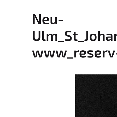
r
e
Neu-
h
e
Ulm_St_Joha
r
e
:
www_reserv-