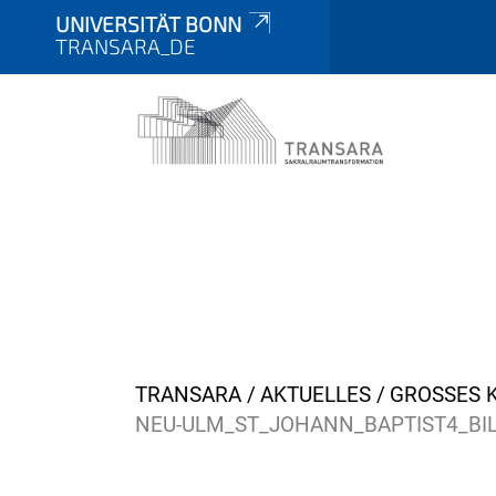
UNIVERSITÄT BONN
TRANSARA_DE
Y
TRANSARA
AKTUELLES
GROSSES K
o
NEU-ULM_ST_JOHANN_BAPTIST4_BI
u
a