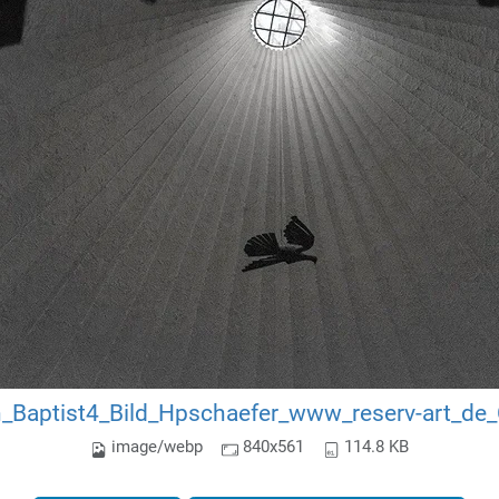
_Baptist4_Bild_Hpschaefer_www_reserv-art_de
image/webp
840x561
114.8 KB