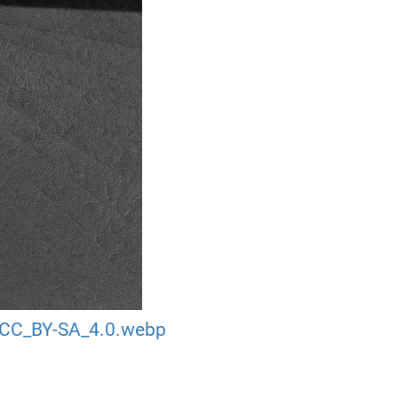
_CC_BY-SA_4.0.webp