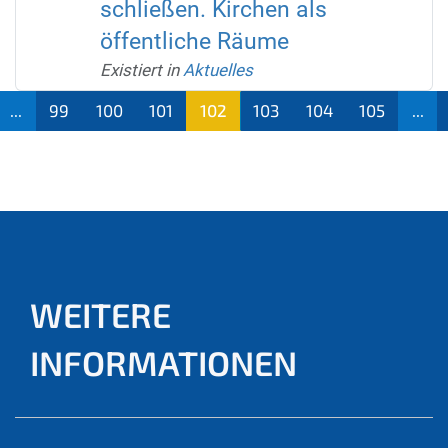
schließen. Kirchen als
öffentliche Räume
Existiert in
Aktuelles
...
99
100
101
102
103
104
105
...
(aktu
ell)
WEITERE
INFORMATIONEN