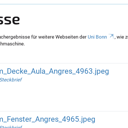
sse
uchergebnisse für weitere Webseiten der
Uni Bonn
, wie 
Suchmaschine.
um_Decke_Aula_Angres_4963.jpeg
Steckbrief
m_Fenster_Angres_4965.jpeg
Steckbrief