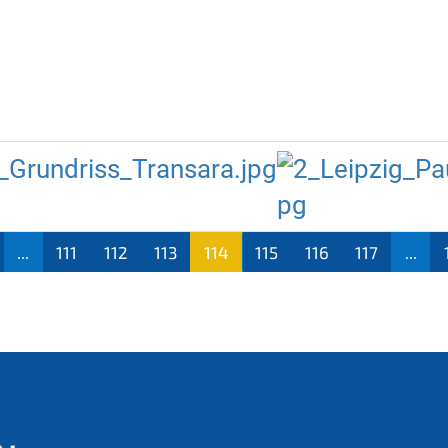
_Grundriss_Transara.jpg
...
111
112
113
114
115
116
117
...
(aktu
ell)