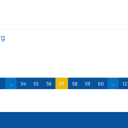
rg
1
...
54
55
56
57
58
59
60
...
12
(aktu
ell)