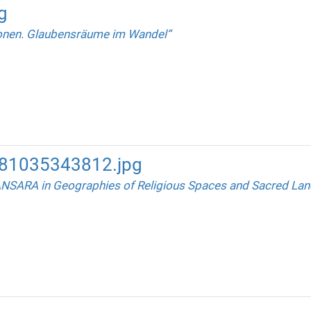
g
onen. Glaubensräume im Wandel“
781035343812.jpg
NSARA in Geographies of Religious Spaces and Sacred La