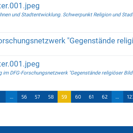
er.001.jpeg
nen und Stadtentwicklung. Schwerpunkt Religion und Stad
orschungsnetzwerk "Gegenstände religi
er.001.jpeg
ng im DFG-Forschungsnetzwerk "Gegenstände religiöser Bil
1
...
56
57
58
59
60
61
62
...
12
(aktu
ell)