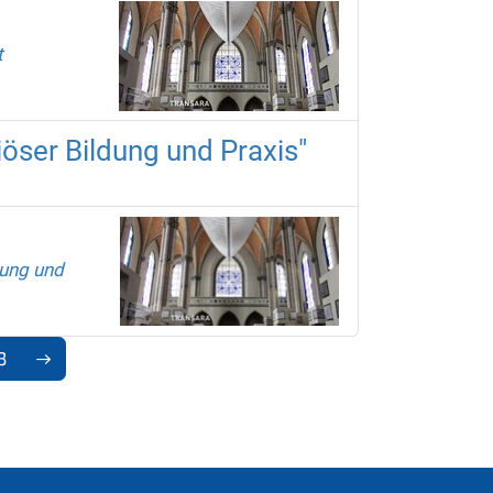
t
öser Bildung und Praxis"
dung und
3