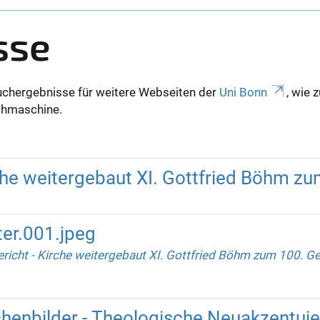
sse
uchergebnisse für weitere Webseiten der
Uni Bonn
, wie 
Suchmaschine.
che weitergebaut XI. Gottfried Böhm z
er.001.jpeg
icht - Kirche weitergebaut XI. Gottfried Böhm zum 100. G
chenbilder - Theologische Neuakzentui