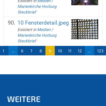
Existiert in
Medien
/
Marienkirche Horburg
Steckbrief
10 Fensterdetail.jpeg
Existiert in
Medien
/
Marienkirche Horburg
Steckbrief
1
...
6
7
8
9
10
11
12
...
123
(aktu
ell)
WEITERE