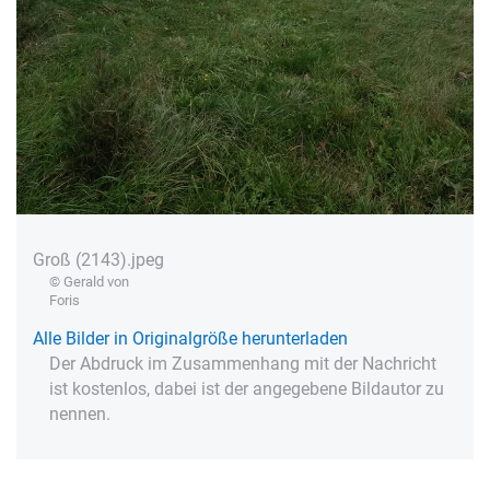
Groß (2143).jpeg
© Gerald von
Foris
Alle Bilder in Originalgröße herunterladen
Der Abdruck im Zusammenhang mit der Nachricht
ist kostenlos, dabei ist der angegebene Bildautor zu
nennen.