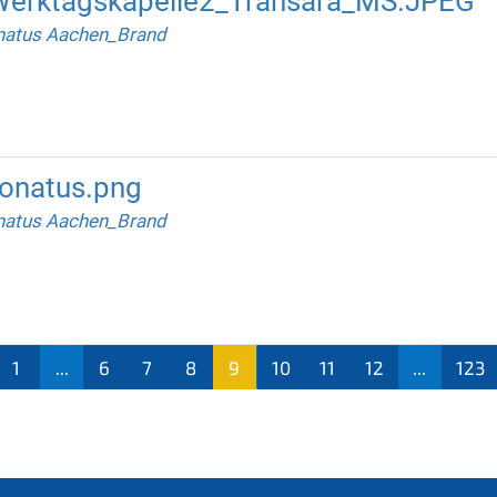
erktagskapelle2_Transara_MS.JPEG
natus Aachen_Brand
onatus.png
natus Aachen_Brand
1
...
6
7
8
9
10
11
12
...
123
(aktu
ell)