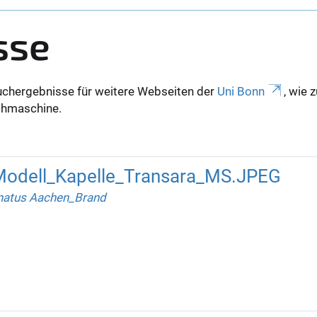
sse
uchergebnisse für weitere Webseiten der
Uni Bonn
, wie 
Suchmaschine.
odell_Kapelle_Transara_MS.JPEG
natus Aachen_Brand