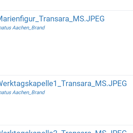
arienfigur_Transara_MS.JPEG
natus Aachen_Brand
erktagskapelle1_Transara_MS.JPEG
natus Aachen_Brand