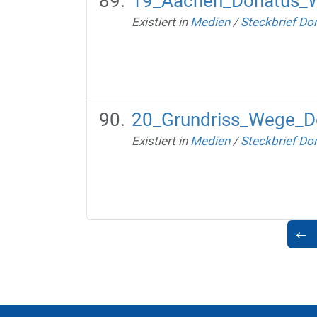
19_Aachen_Donatus_W
Existiert in
Medien
/
Steckbrief Do
20_Grundriss_Wege_D
Existiert in
Medien
/
Steckbrief Do